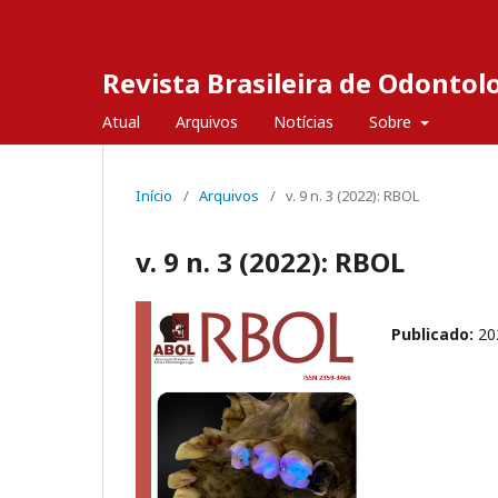
Revista Brasileira de Odontol
Atual
Arquivos
Notícias
Sobre
Início
/
Arquivos
/
v. 9 n. 3 (2022): RBOL
v. 9 n. 3 (2022): RBOL
Publicado:
20